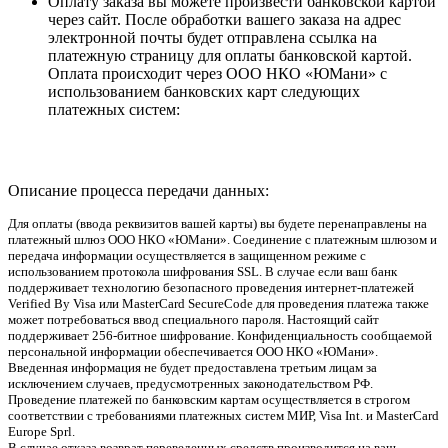
Оплату заказа вы можете произвести банковской картой
через сайт. После обработки вашего заказа на адрес
электронной почты будет отправлена ссылка на
платежную страницу для оплаты банковской картой.
Оплата происходит через ООО НКО «ЮМани» с
использованием банковских карт следующих
платежных систем:
Описание процесса передачи данных:
Для оплаты (ввода реквизитов вашей карты) вы будете перенаправлены на
платежный шлюз ООО НКО «ЮМани». Соединение с платежным шлюзом и
передача информации осуществляется в защищенном режиме с
использованием протокола шифрования SSL. В случае если ваш банк
поддерживает технологию безопасного проведения интернет-платежей
Verified By Visa или MasterCard SecureCode для проведения платежа также
может потребоваться ввод специального пароля. Настоящий сайт
поддерживает 256-битное шифрование. Конфиденциальность сообщаемой
персональной информации обеспечивается ООО НКО «ЮМани».
Введенная информация не будет предоставлена третьим лицам за
исключением случаев, предусмотренных законодательством РФ.
Проведение платежей по банковским картам осуществляется в строгом
соответствии с требованиями платежных систем МИР, Visa Int. и MasterCard
Europe Sprl.
В случае отказа возврат переведенных средств производится на ваш