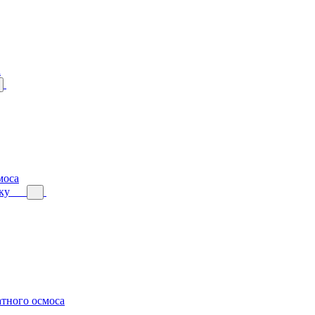
а
моса
ку
тного осмоса