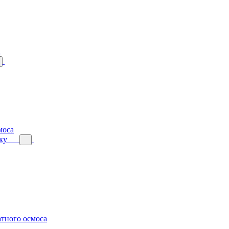
а
моса
ку
тного осмоса