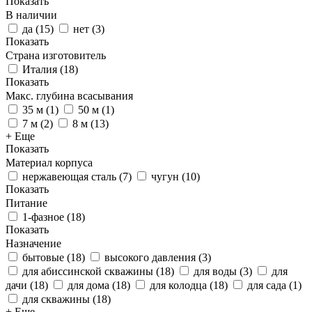
Показать
В наличии
да
(
15
)
нет
(
3
)
Показать
Страна изготовитель
Италия
(
18
)
Показать
Макс. глубина всасывания
35 м
(
1
)
50 м
(
1
)
7 м
(
2
)
8 м
(
13
)
+ Еще
Показать
Материал корпуса
нержавеющая сталь
(
7
)
чугун
(
10
)
Показать
Питание
1-фазное
(
18
)
Показать
Назначение
бытовые
(
18
)
высокого давления
(
3
)
для абиссинской скважины
(
18
)
для воды
(
3
)
для
дачи
(
18
)
для дома
(
18
)
для колодца
(
18
)
для сада
(
1
)
для скважины
(
18
)
+ Еще